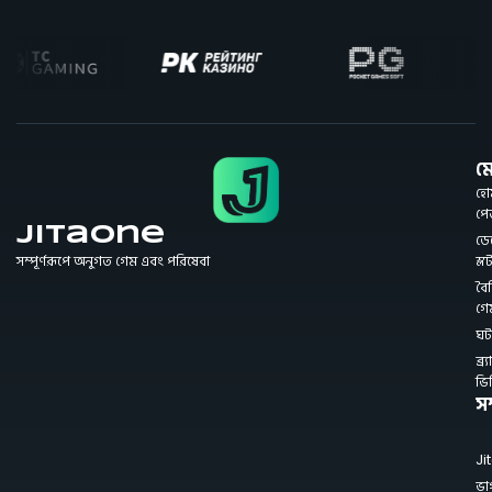
মে
হো
প
JitaOne
ডে
সম্পূর্ণরূপে অনুগত গেম এবং পরিষেবা
স্ল
বৈশি
গে
ঘট
ব্র্য
ভি
সম
Ji
ভা