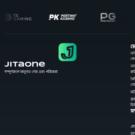
মে
হো
প
JitaOne
ডে
সম্পূর্ণরূপে অনুগত গেম এবং পরিষেবা
স্ল
বৈশি
গে
ঘট
ব্র্য
ভি
সম
Ji
ভা