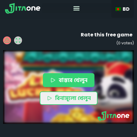
BD
Rate this free game
(
0
votes)
বাস্তবে খেলুন
বিনামূল্যে খেলুন