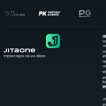
মে
হো
প
JitaOne
ডে
সম্পূর্ণরূপে অনুগত গেম এবং পরিষেবা
স্ল
বৈশি
গে
ঘট
ব্র্য
ভি
সম
Ji
ভা