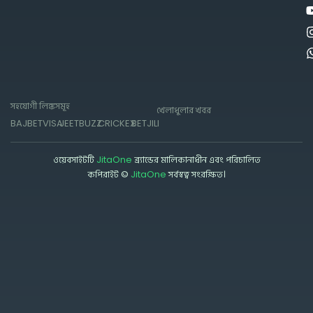
সহযোগী লিঙ্কসমূহ
খেলাধুলার খবর
BAJI
BETVISA
JEETBUZZ
CRICKEX
BETJILI
ওয়েবসাইটটি
JitaOne
ব্র্যান্ডের মালিকানাধীন এবং পরিচালিত
কপিরাইট ©
JitaOne
সর্বস্বত্ব সংরক্ষিত।