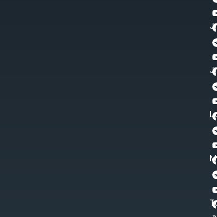
J
J
L
M
T