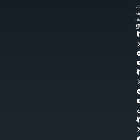
Ji
ভা
খে
গ্
J
J
J