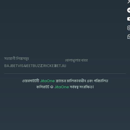
সহযোগী লিঙ্কসমূহ
খেলাধুলার খবর
BAJI
BETVISA
JEETBUZZ
CRICKEX
BETJILI
ওয়েবসাইটটি
JitaOne
ব্র্যান্ডের মালিকানাধীন এবং পরিচালিত
কপিরাইট ©
JitaOne
সর্বস্বত্ব সংরক্ষিত।