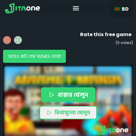
BD
Rate this free game
(
0
votes)
আরও স্লট গেম WMG থেকে
বাস্তবে খেলুন
বিনামূল্যে খেলুন