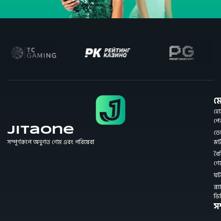
মে
হো
প
JitaOne
ডে
সম্পূর্ণরূপে অনুগত গেম এবং পরিষেবা
স্ল
বৈশি
গে
ঘট
ব্র্য
ভি
সম