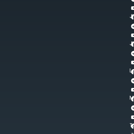
J
J
L
M
T