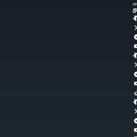
খে
গ্
J
J
J