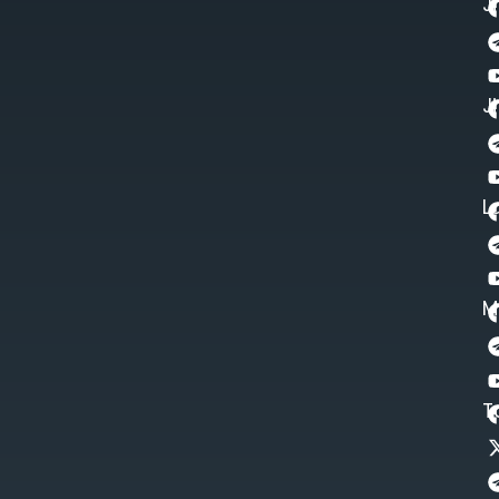
J
J
L
M
T