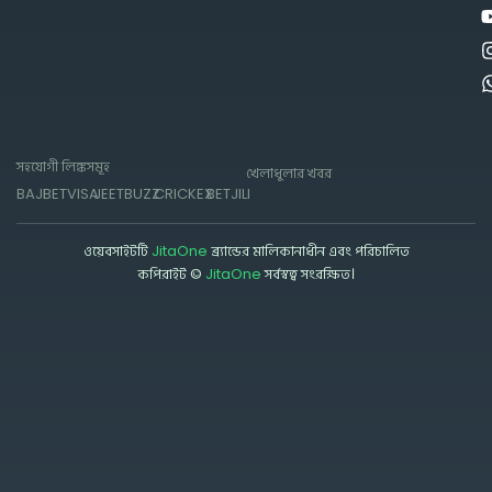
সহযোগী লিঙ্কসমূহ
খেলাধুলার খবর
BAJI
BETVISA
JEETBUZZ
CRICKEX
BETJILI
ওয়েবসাইটটি
JitaOne
ব্র্যান্ডের মালিকানাধীন এবং পরিচালিত
কপিরাইট ©
JitaOne
সর্বস্বত্ব সংরক্ষিত।