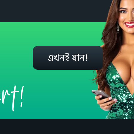
এখনই যান!
rt!