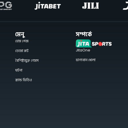
মেনু
সম্পর্কে
হোম পেজ
JitaOne
ডেমো স্লট
ভাগ্যবান খেলা
বৈশিষ্ট্যযুক্ত গেমস
ঘটনা
ব্র্যান্ড ভিডিও