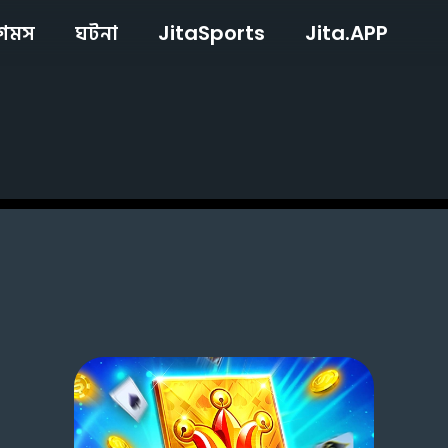
 গেমস
ঘটনা
JitaSports
Jita.APP