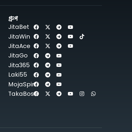
গ্রুপ
JitaBet
JitaWin
JitaAce
JitaGo
Jita365
Laki55
MojaSpin
TakaBoss