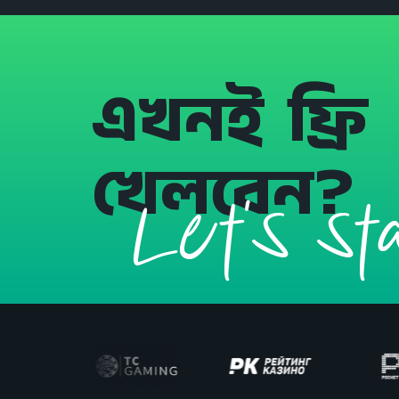
এখনই ফ্রি
খেলবেন?
Let's sta