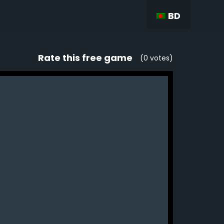
BD
Rate this free game
(
0
votes)