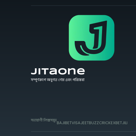
JitaOne
সম্পূর্ণরূপে অনুগত গেম এবং পরিষেবা
সহযোগী লিঙ্কসমূহ
BAJI
BETVISA
JEETBUZZ
CRICKEX
BETJILI