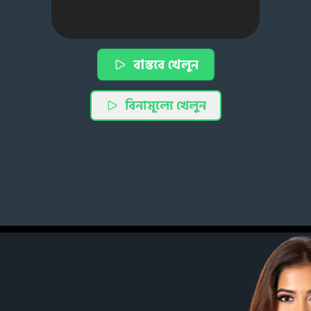
বাস্তবে খেলুন
বিনামূল্যে খেলুন