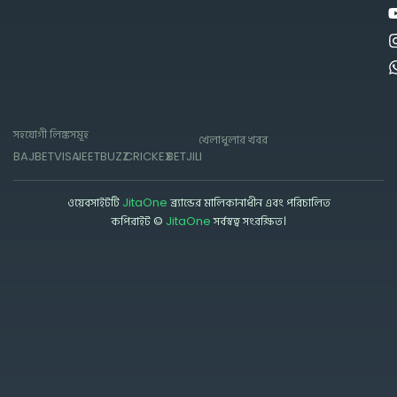
সহযোগী লিঙ্কসমূহ
খেলাধুলার খবর
BAJI
BETVISA
JEETBUZZ
CRICKEX
BETJILI
ওয়েবসাইটটি
JitaOne
ব্র্যান্ডের মালিকানাধীন এবং পরিচালিত
কপিরাইট ©
JitaOne
সর্বস্বত্ব সংরক্ষিত।