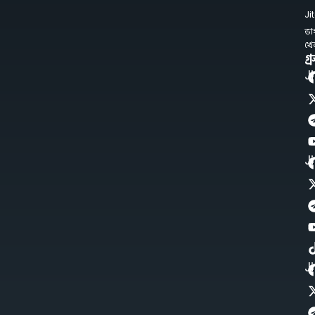
Ji
ভা
খে
গ্
J
J
J