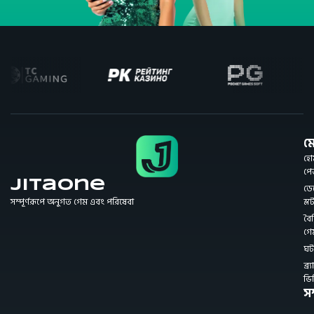
মে
হো
প
JitaOne
ডে
সম্পূর্ণরূপে অনুগত গেম এবং পরিষেবা
স্ল
বৈশি
গে
ঘট
ব্র্য
ভি
সম