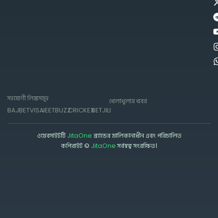
সহযোগী লিঙ্কসমূহ
খেলাধুলার খবর
BAJI
BETVISA
JEETBUZZ
CRICKEX
BETJILI
ওয়েবসাইটটি
JitaOne
ব্র্যান্ডের মালিকানাধীন এবং পরিচালিত
কপিরাইট ©
JitaOne
সর্বস্বত্ব সংরক্ষিত।