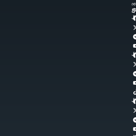
খে
গ্
J
J
J