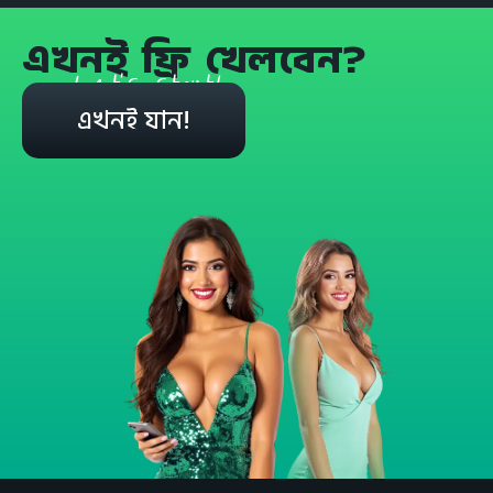
এখনই ফ্রি খেলবেন?
Let's start!
এখনই যান!