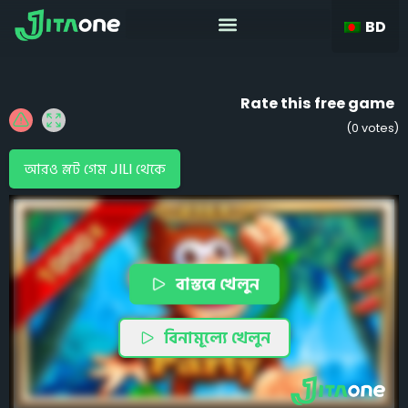
BD
Rate this free game
(
0
votes)
আরও স্লট গেম JILI থেকে
বাস্তবে খেলুন
বিনামূল্যে খেলুন