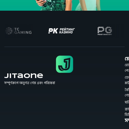
মে
হো
প
JitaOne
ডে
সম্পূর্ণরূপে অনুগত গেম এবং পরিষেবা
স্ল
বৈশি
গে
ঘট
ব্র্য
ভি
সম