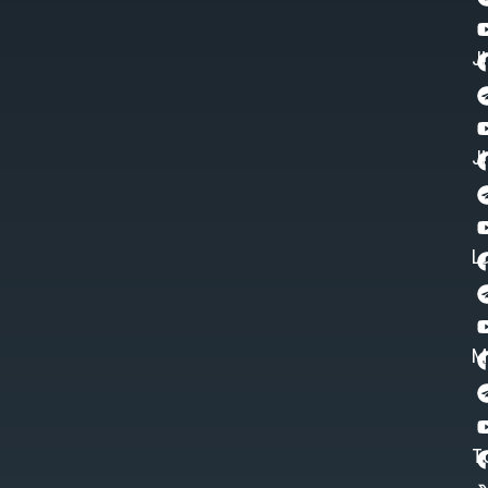
J
J
L
M
T