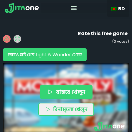
BD
Rate this free game
(
0
votes)
আরও স্লট গেম Light & Wonder থেকে
বাস্তবে খেলুন
বিনামূল্যে খেলুন