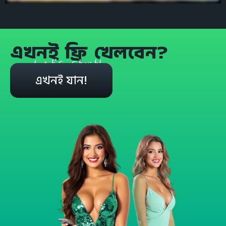
এখনই ফ্রি খেলবেন?
Let's start!
এখনই যান!