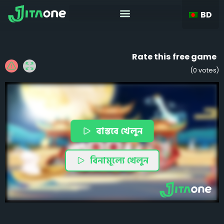
BD
Rate this free game
(
0
votes)
বাস্তবে খেলুন
বিনামূল্যে খেলুন