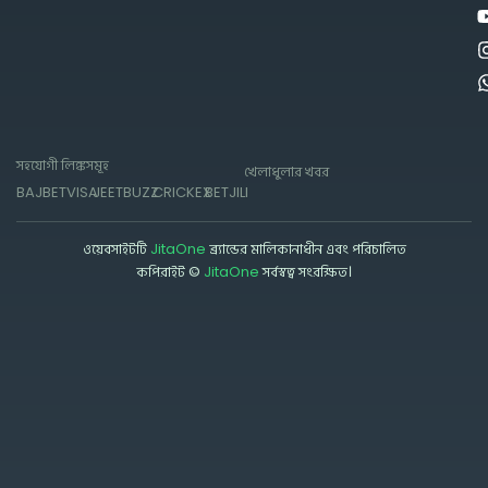
সহযোগী লিঙ্কসমূহ
খেলাধুলার খবর
BAJI
BETVISA
JEETBUZZ
CRICKEX
BETJILI
ওয়েবসাইটটি
JitaOne
ব্র্যান্ডের মালিকানাধীন এবং পরিচালিত
কপিরাইট ©
JitaOne
সর্বস্বত্ব সংরক্ষিত।