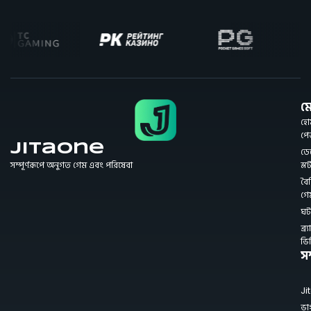
মে
হো
প
JitaOne
ডে
সম্পূর্ণরূপে অনুগত গেম এবং পরিষেবা
স্ল
বৈশি
গে
ঘট
ব্র্য
ভি
সম
Ji
ভা