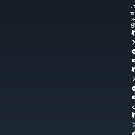
Ji
ভা
খে
গ্
J
J
J