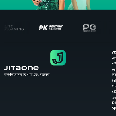
মে
হো
প
JitaOne
ডে
সম্পূর্ণরূপে অনুগত গেম এবং পরিষেবা
স্ল
বৈশি
গে
ঘট
ব্র্য
ভি
সম