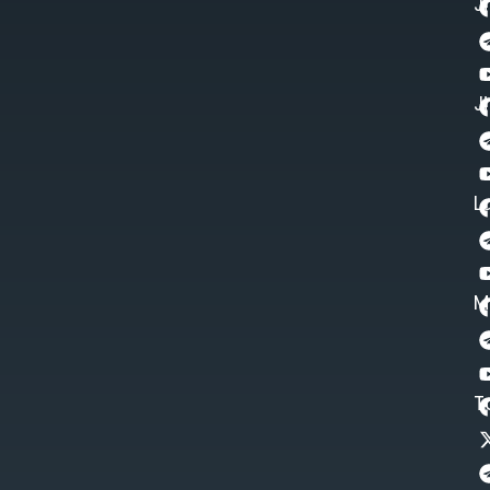
J
J
L
M
T