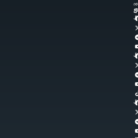
খে
গ্
J
J
J