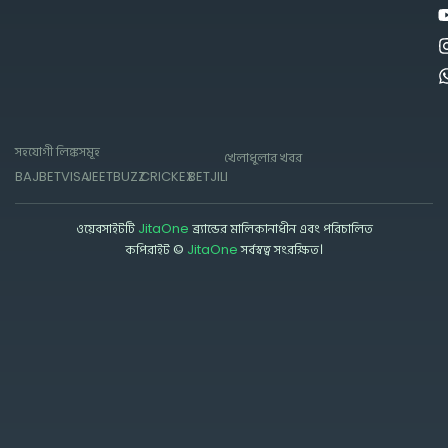
সহযোগী লিঙ্কসমূহ
খেলাধুলার খবর
BAJI
BETVISA
JEETBUZZ
CRICKEX
BETJILI
ওয়েবসাইটটি
JitaOne
ব্র্যান্ডের মালিকানাধীন এবং পরিচালিত
কপিরাইট ©
JitaOne
সর্বস্বত্ব সংরক্ষিত।