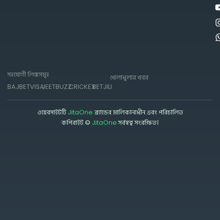
সহযোগী লিঙ্কসমূহ
খেলাধুলার খবর
BAJI
BETVISA
JEETBUZZ
CRICKEX
BETJILI
ওয়েবসাইটটি
JitaOne
ব্র্যান্ডের মালিকানাধীন এবং পরিচালিত
কপিরাইট ©
JitaOne
সর্বস্বত্ব সংরক্ষিত।