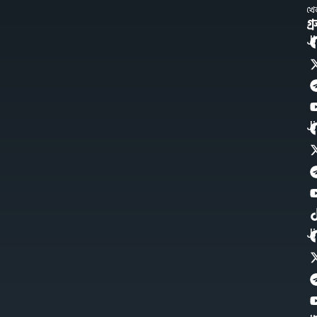
খে
গ্
J
J
J