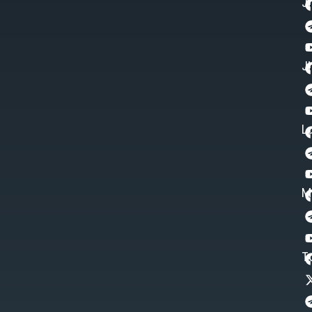
J
J
L
M
T