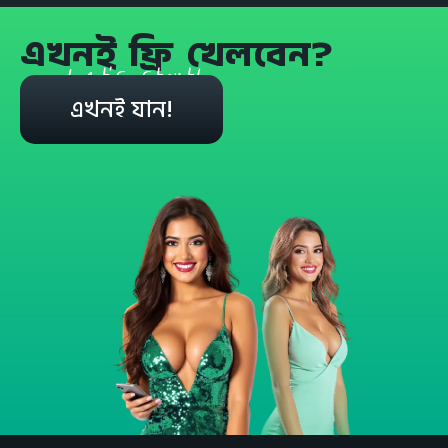
এখনই ফ্রি খেলবেন?
Let's start!
এখনই যান!