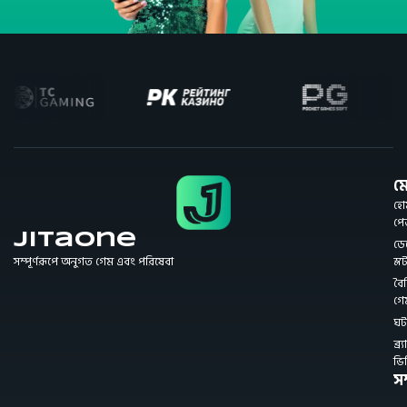
মে
হো
প
JitaOne
ডে
সম্পূর্ণরূপে অনুগত গেম এবং পরিষেবা
স্ল
বৈশি
গে
ঘট
ব্র্য
ভি
সম