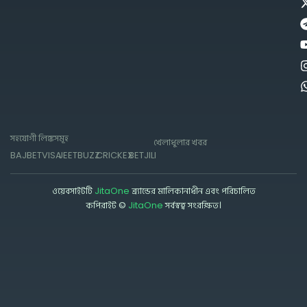
সহযোগী লিঙ্কসমূহ
খেলাধুলার খবর
BAJI
BETVISA
JEETBUZZ
CRICKEX
BETJILI
ওয়েবসাইটটি
JitaOne
ব্র্যান্ডের মালিকানাধীন এবং পরিচালিত
কপিরাইট ©
JitaOne
সর্বস্বত্ব সংরক্ষিত।