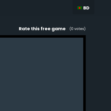
BD
Rate this free game
(
0
votes)