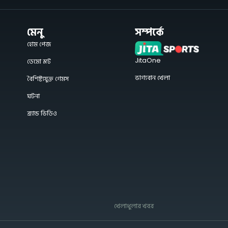
মেনু
সম্পর্কে
হোম পেজ
JitaOne
ডেমো স্লট
ভাগ্যবান খেলা
বৈশিষ্ট্যযুক্ত গেমস
ঘটনা
ব্র্যান্ড ভিডিও
খেলাধুলার খবর