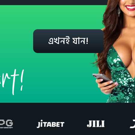
এখনই যান!
rt!