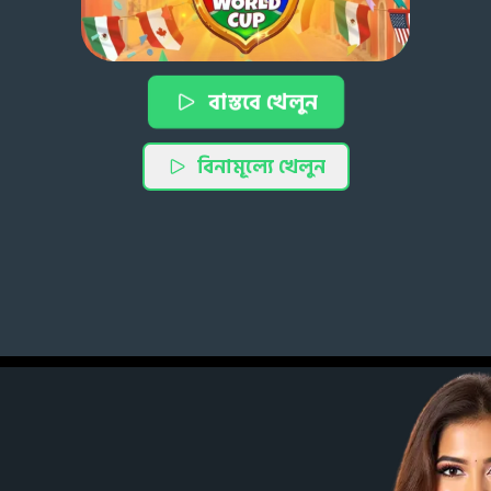
বাস্তবে খেলুন
বিনামূল্যে খেলুন