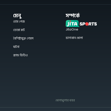
মেনু
সম্পর্কে
হোম পেজ
JitaOne
ডেমো স্লট
ভাগ্যবান খেলা
বৈশিষ্ট্যযুক্ত গেমস
ঘটনা
ব্র্যান্ড ভিডিও
খেলাধুলার খবর