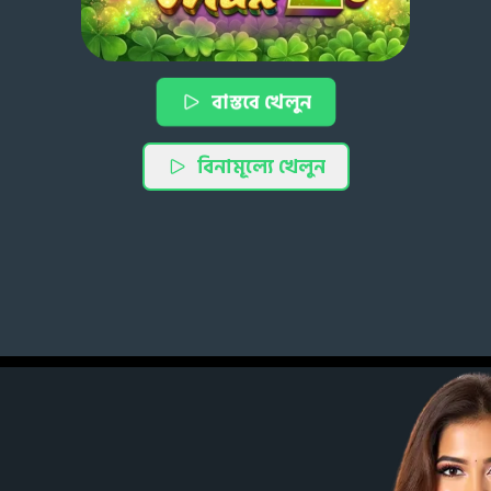
বাস্তবে খেলুন
বিনামূল্যে খেলুন