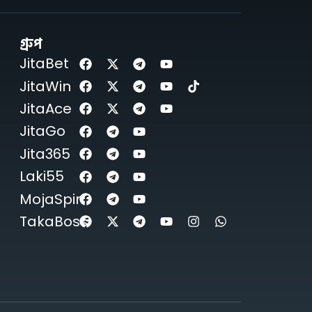
গ্রুপ
JitaBet
JitaWin
JitaAce
JitaGo
Jita365
Laki55
MojaSpin
TakaBoss