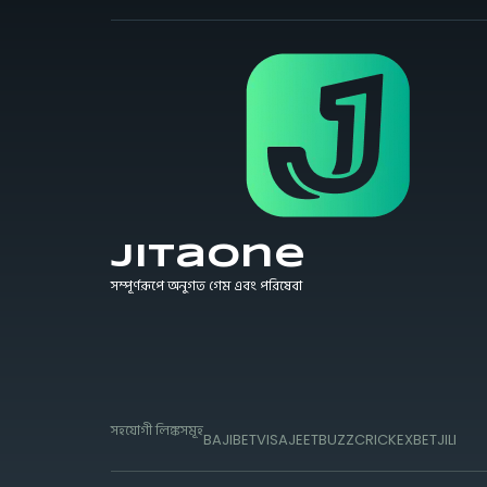
JitaOne
সম্পূর্ণরূপে অনুগত গেম এবং পরিষেবা
সহযোগী লিঙ্কসমূহ
BAJI
BETVISA
JEETBUZZ
CRICKEX
BETJILI