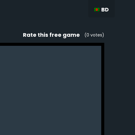
BD
Rate this free game
(
0
votes)