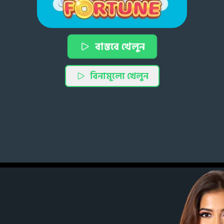
বাস্তবে খেলুন
বিনামূল্যে খেলুন