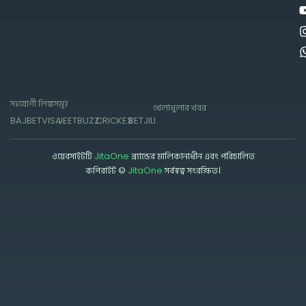
সহযোগী লিঙ্কসমূহ
খেলাধুলার খবর
BAJI
BETVISA
JEETBUZZ
CRICKEX
BETJILI
ওয়েবসাইটটি
JitaOne
ব্র্যান্ডের মালিকানাধীন এবং পরিচালিত
কপিরাইট ©
JitaOne
সর্বস্বত্ব সংরক্ষিত।