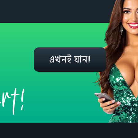
এখনই যান!
rt!