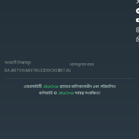
সহযোগী লিঙ্কসমূহ
খেলাধুলার খবর
BAJI
BETVISA
JEETBUZZ
CRICKEX
BETJILI
ওয়েবসাইটটি
JitaOne
ব্র্যান্ডের মালিকানাধীন এবং পরিচালিত
কপিরাইট ©
JitaOne
সর্বস্বত্ব সংরক্ষিত।