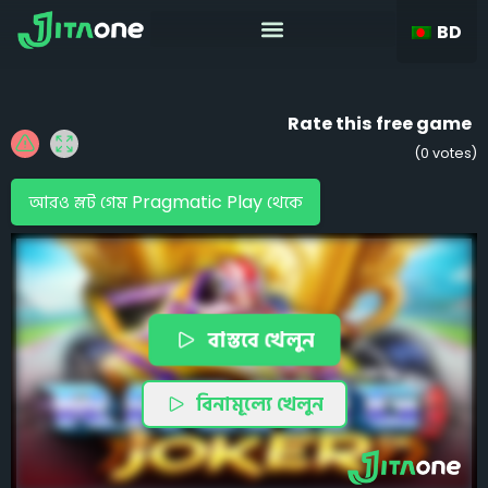
BD
Rate this free game
(
0
votes)
আরও স্লট গেম Pragmatic Play থেকে
বাস্তবে খেলুন
বিনামূল্যে খেলুন