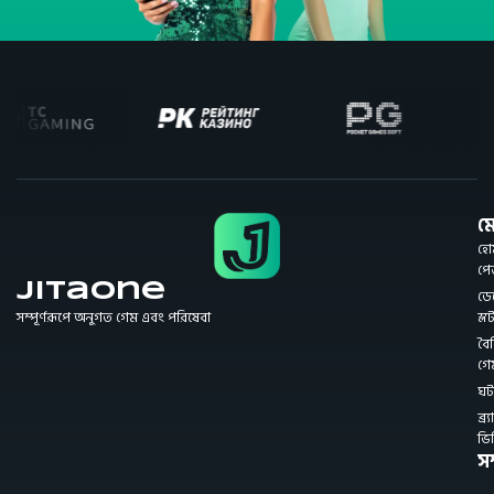
মে
হো
প
JitaOne
ডে
সম্পূর্ণরূপে অনুগত গেম এবং পরিষেবা
স্ল
বৈশি
গে
ঘট
ব্র্য
ভি
সম