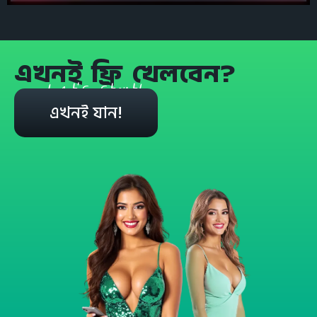
এখনই ফ্রি খেলবেন?
Let's start!
এখনই যান!