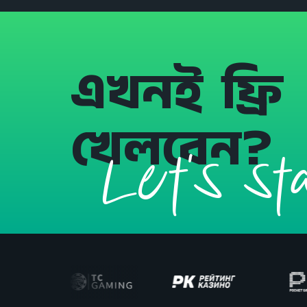
এখনই ফ্রি
খেলবেন?
Let's sta