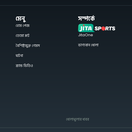
মেনু
সম্পর্কে
হোম পেজ
JitaOne
ডেমো স্লট
ভাগ্যবান খেলা
বৈশিষ্ট্যযুক্ত গেমস
ঘটনা
ব্র্যান্ড ভিডিও
খেলাধুলার খবর