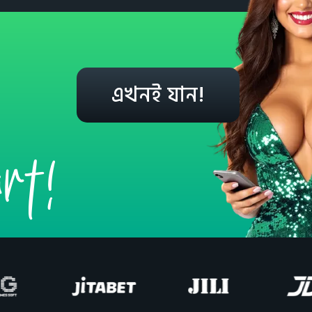
এখনই যান!
rt!