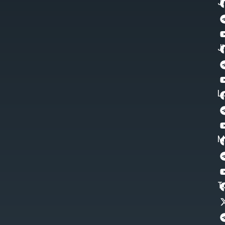
J
J
L
M
T