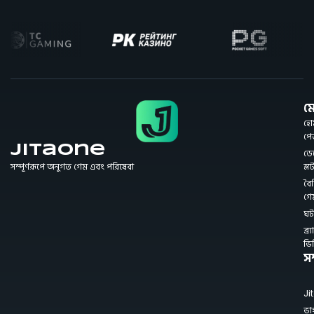
মে
হো
প
JitaOne
ডে
সম্পূর্ণরূপে অনুগত গেম এবং পরিষেবা
স্ল
বৈশি
গে
ঘট
ব্র্য
ভি
সম
Ji
ভা