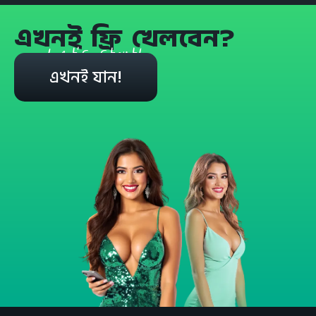
এখনই ফ্রি খেলবেন?
Let's start!
এখনই যান!