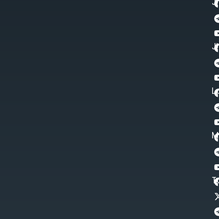
J
J
L
M
T