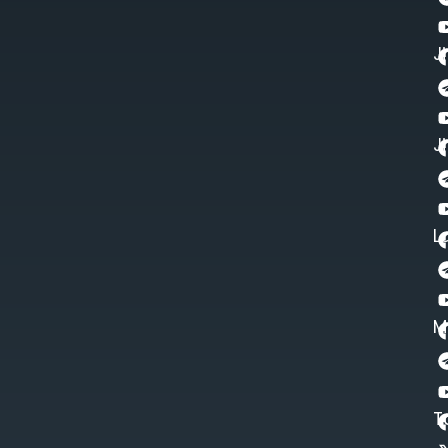
J
J
L
M
T