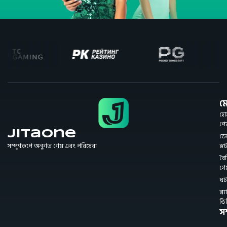
মে
হো
প
JitaOne
ডে
সম্পূর্ণরূপে অনুগত গেম এবং পরিষেবা
স্ল
বৈশি
গে
ঘট
ব্র্য
ভি
সম