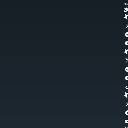
খে
গ্
J
J
J