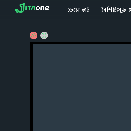
ডেমো স্লট
বৈশিষ্ট্যযুক্ত