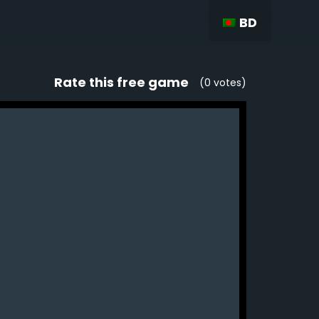
BD
Rate this free game
(
0
votes)