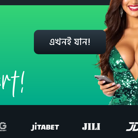
এখনই যান!
rt!