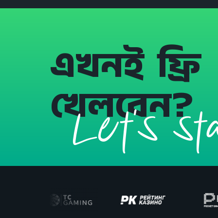
এখনই ফ্রি
খেলবেন?
Let's sta