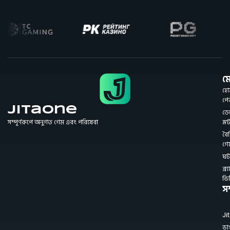
মে
হো
প
JitaOne
ডে
সম্পূর্ণরূপে অনুগত গেম এবং পরিষেবা
স্ল
বৈশি
গে
ঘট
ব্র্য
ভি
সম
Ji
ভা