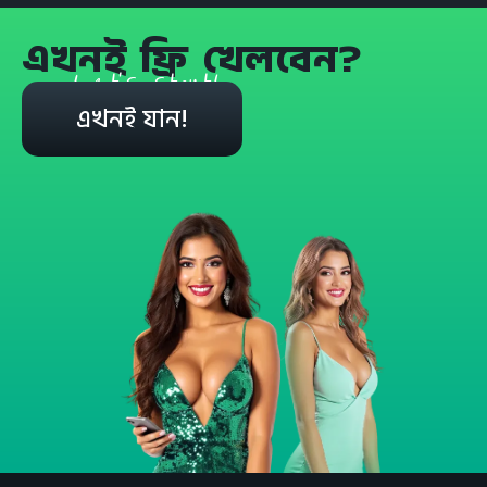
এখনই ফ্রি খেলবেন?
Let's start!
এখনই যান!