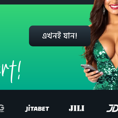
এখনই যান!
rt!