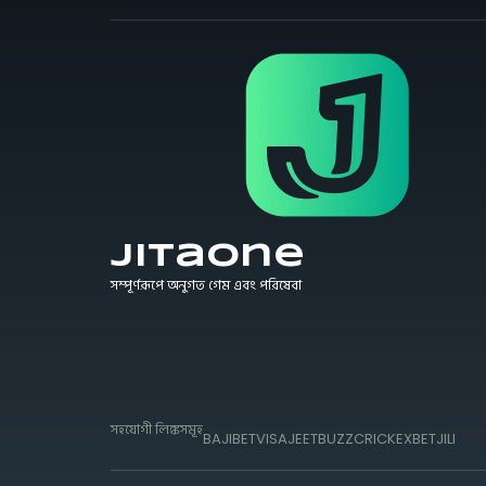
JitaOne
সম্পূর্ণরূপে অনুগত গেম এবং পরিষেবা
সহযোগী লিঙ্কসমূহ
BAJI
BETVISA
JEETBUZZ
CRICKEX
BETJILI