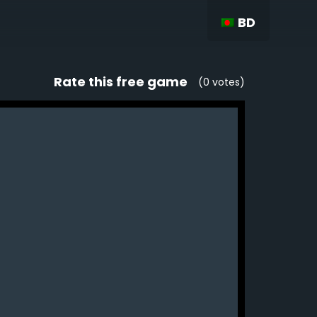
BD
Rate this free game
(
0
votes)