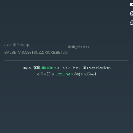
সহযোগী লিঙ্কসমূহ
খেলাধুলার খবর
BAJI
BETVISA
JEETBUZZ
CRICKEX
BETJILI
ওয়েবসাইটটি
JitaOne
ব্র্যান্ডের মালিকানাধীন এবং পরিচালিত
কপিরাইট ©
JitaOne
সর্বস্বত্ব সংরক্ষিত।