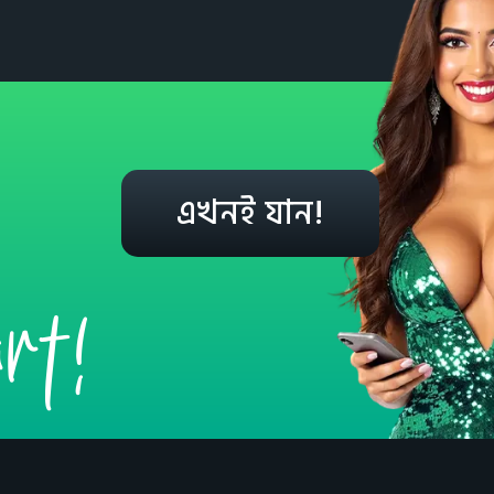
এখনই যান!
rt!