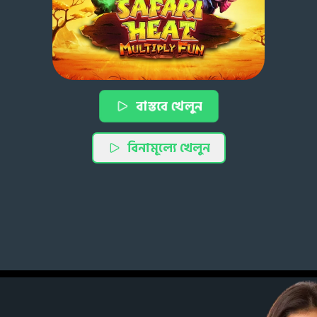
বাস্তবে খেলুন
বিনামূল্যে খেলুন