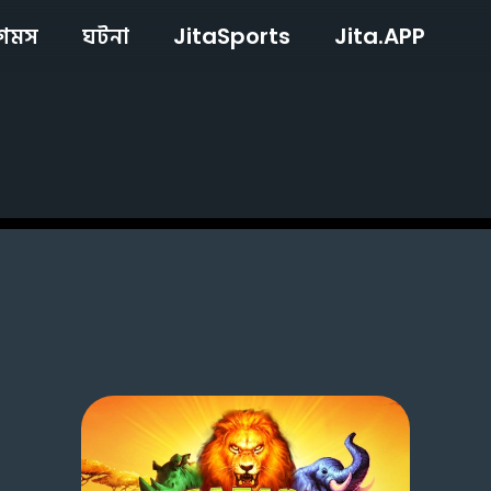
 গেমস
ঘটনা
JitaSports
Jita.APP