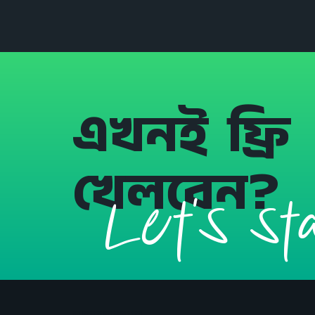
এখনই ফ্রি
খেলবেন?
Let's sta