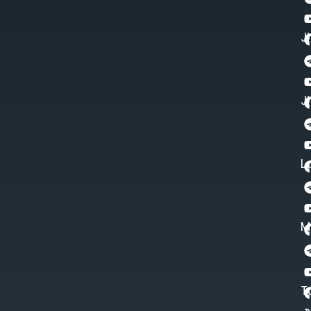
J
J
L
M
T