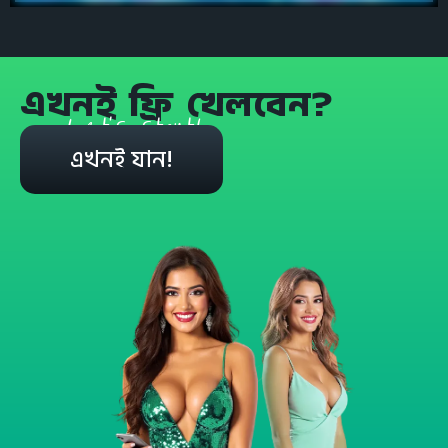
এখনই ফ্রি খেলবেন?
Let's start!
এখনই যান!