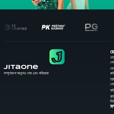
মে
হো
প
JitaOne
ডে
সম্পূর্ণরূপে অনুগত গেম এবং পরিষেবা
স্ল
বৈশি
গে
ঘট
ব্র্য
ভি
সম