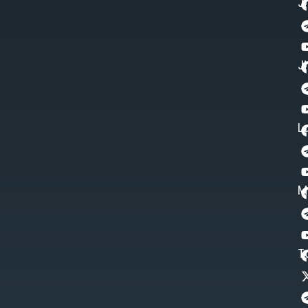
J
J
L
M
T