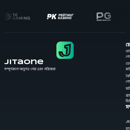
মে
হো
প
JitaOne
ডে
সম্পূর্ণরূপে অনুগত গেম এবং পরিষেবা
স্ল
বৈশি
গে
ঘট
ব্র্য
ভি
সম
Ji
ভা