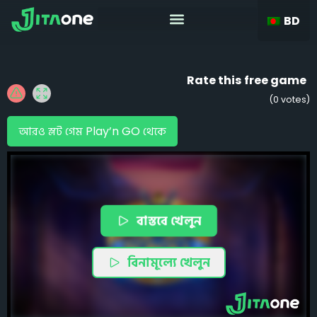
BD
Rate this free game
(
0
votes)
আরও স্লট গেম Play’n GO থেকে
বাস্তবে খেলুন
বিনামূল্যে খেলুন