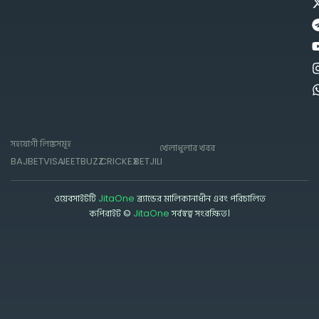
সহযোগী লিঙ্কসমূহ
খেলাধুলার খবর
BAJI
BETVISA
JEETBUZZ
CRICKEX
BETJILI
ওয়েবসাইটটি
JitaOne
ব্র্যান্ডের মালিকানাধীন এবং পরিচালিত
কপিরাইট ©
JitaOne
সর্বস্বত্ব সংরক্ষিত।