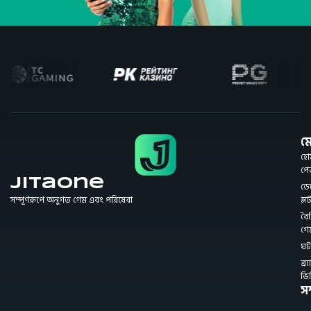
মে
হো
প
JitaOne
ডে
সম্পূর্ণরূপে অনুগত গেম এবং পরিষেবা
স্ল
বৈশি
গে
ঘট
ব্র্য
ভি
সম