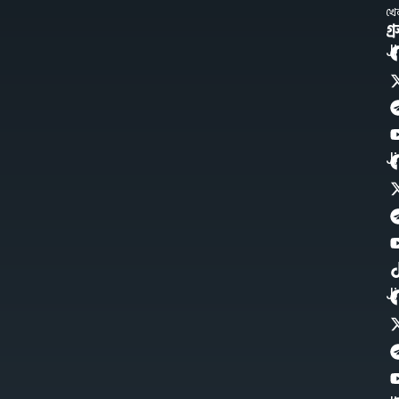
খে
গ্
J
J
J