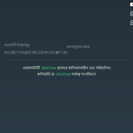
সহযোগী লিঙ্কসমূহ
খেলাধুলার খবর
BAJI
BETVISA
JEETBUZZ
CRICKEX
BETJILI
ওয়েবসাইটটি
JitaOne
ব্র্যান্ডের মালিকানাধীন এবং পরিচালিত
কপিরাইট ©
JitaOne
সর্বস্বত্ব সংরক্ষিত।