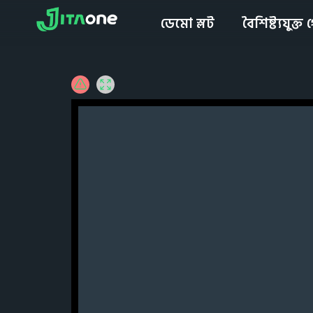
ডেমো স্লট
বৈশিষ্ট্যযুক্ত