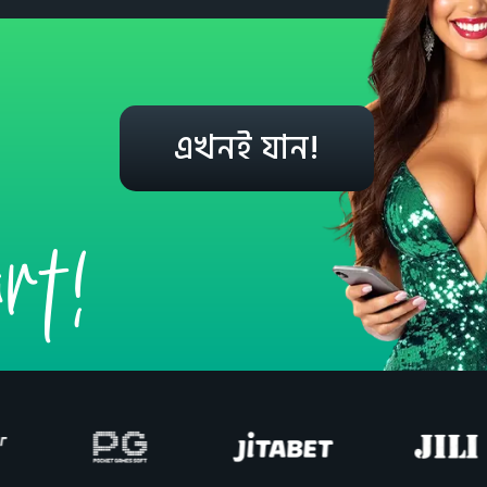
এখনই যান!
rt!