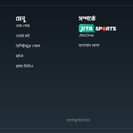
মেনু
সম্পর্কে
হোম পেজ
JitaOne
ডেমো স্লট
ভাগ্যবান খেলা
বৈশিষ্ট্যযুক্ত গেমস
ঘটনা
ব্র্যান্ড ভিডিও
খেলাধুলার খবর