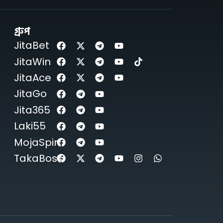
গ্রুপ
JitaBet
JitaWin
JitaAce
JitaGo
Jita365
Laki55
MojaSpin
TakaBoss