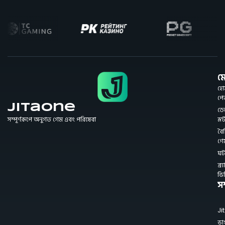
মে
হো
প
JitaOne
ডে
সম্পূর্ণরূপে অনুগত গেম এবং পরিষেবা
স্ল
বৈশি
গে
ঘট
ব্র্য
ভি
সম
Ji
ভা