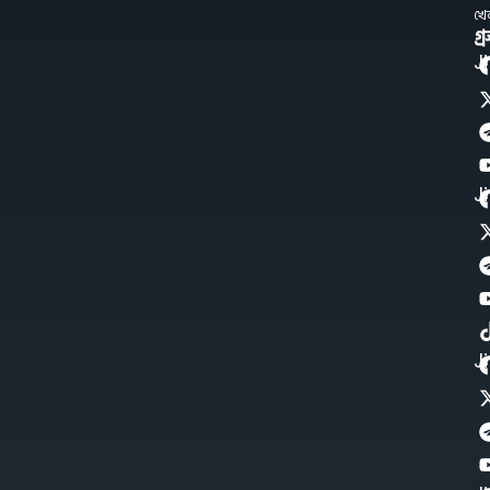
খে
গ্
J
J
J