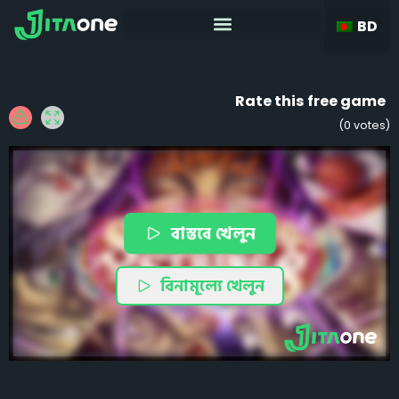
BD
Rate this free game
(
0
votes)
বাস্তবে খেলুন
বিনামূল্যে খেলুন