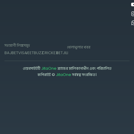
সহযোগী লিঙ্কসমূহ
খেলাধুলার খবর
BAJI
BETVISA
JEETBUZZ
CRICKEX
BETJILI
ওয়েবসাইটটি
JitaOne
ব্র্যান্ডের মালিকানাধীন এবং পরিচালিত
কপিরাইট ©
JitaOne
সর্বস্বত্ব সংরক্ষিত।