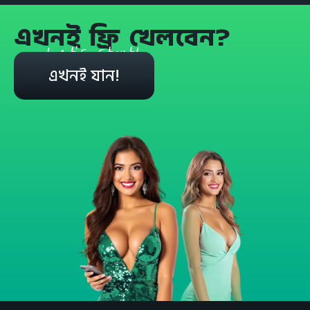
এখনই ফ্রি খেলবেন?
Let's start!
এখনই যান!