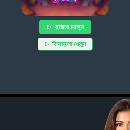
বাস্তবে খেলুন
বিনামূল্যে খেলুন