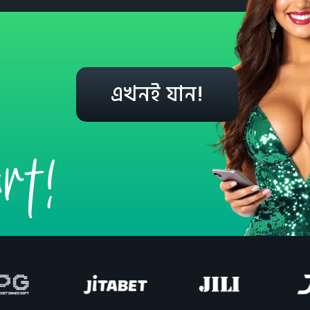
এখনই যান!
rt!