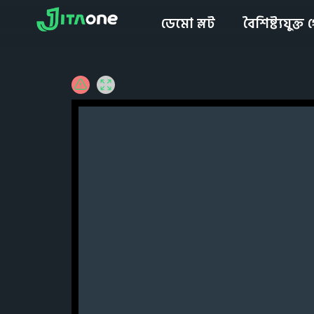
ডেমো স্লট
বৈশিষ্ট্যযুক্ত