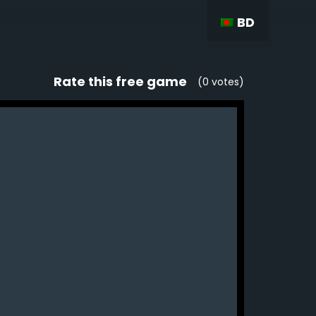
BD
Rate this free game
(
0
votes)