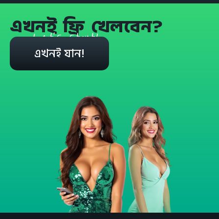
এখনই ফ্রি খেলবেন?
Let's start!
এখনই যান!