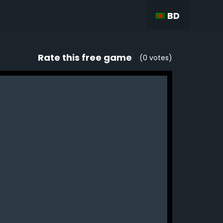
BD
Rate this free game
(
0
votes)