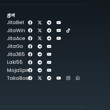
গ্রুপ
JitaBet
JitaWin
JitaAce
JitaGo
Jita365
Laki55
MojaSpin
TakaBoss