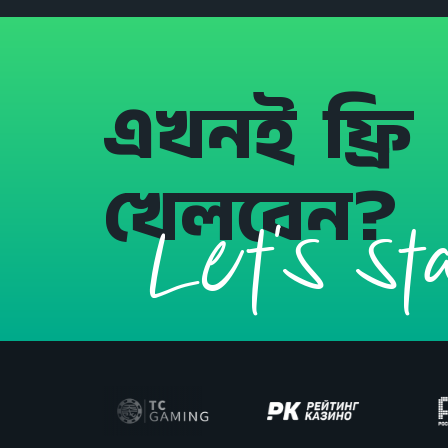
এখনই ফ্রি
খেলবেন?
Let's sta