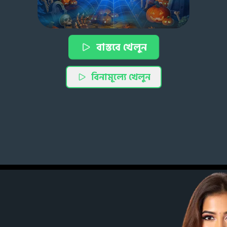
বাস্তবে খেলুন
বিনামূল্যে খেলুন