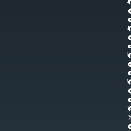
J
J
L
M
T