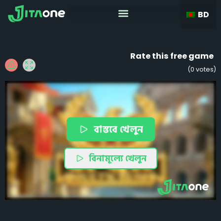
BD
Rate this free game
(
0
votes)
বাস্তবে খেলুন
বিনামূল্যে খেলুন