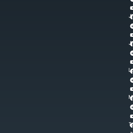
J
J
L
M
T