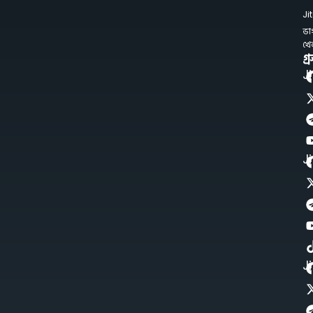
Ji
ভা
খে
গ্
J
J
J