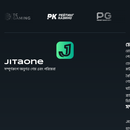
মে
হো
প
JitaOne
ডে
সম্পূর্ণরূপে অনুগত গেম এবং পরিষেবা
স্ল
বৈশি
গে
ঘট
ব্র্য
ভি
সম
Ji
ভা