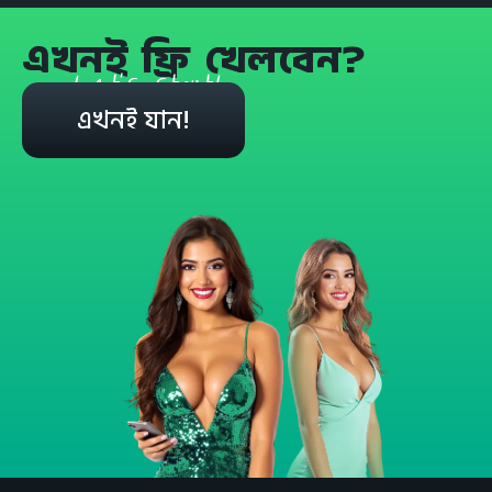
এখনই ফ্রি খেলবেন?
Let's start!
এখনই যান!